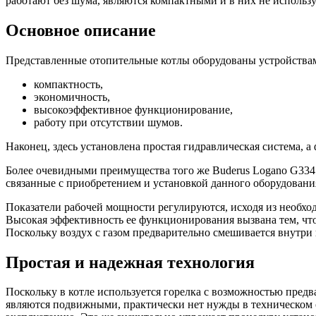
работают без шума, являются компактными и в них не использу
Основное описание
Представленные отопительные котлы оборудованы устройствам
компактность,
экономичность,
высокоэффективное функционирование,
работу при отсутствии шумов.
Наконец, здесь установлена простая гидравлическая система, 
Более очевидными преимущества того же Buderus Logano G334 W
связанные с приобретением и установкой данного оборудовани
Показатели рабочей мощности регулируются, исходя из необхо
Высокая эффективность ее функционирования вызвана тем, что
Поскольку воздух с газом предварительно смешивается внутри 
Простая и надежная технология
Поскольку в котле используется горелка с возможностью пред
являются подвижными, практически нет нужды в техническом о