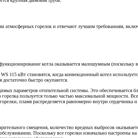
ется крупная дымовая труба.
и атмосферных горелок и отвечают лучшим требованиям, включ
а функционирование котла оказывается малошумным (поскольку в
S 115 кВт становятся, когда конвекционный котел используется
я достаточно быстро окупаются.
димых параметров отопительной системы. Это обеспечивается бл
 горелка пользуется только частью максимальной мощности. Все
горелки, пламя распределяется равномерно внутри сердечника и
варительного смещения, количество вредных выбросов оказывает
бслуживании. Поскольку все горелки изначально настроены на з